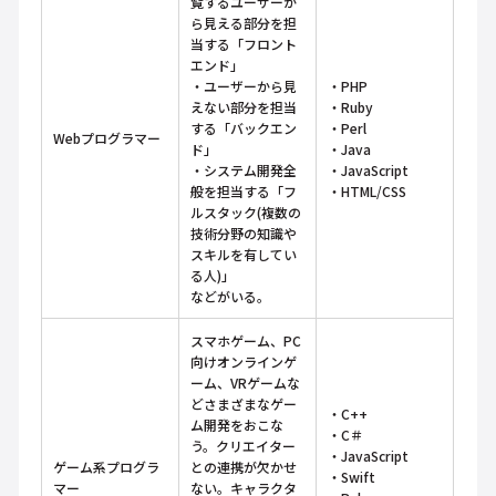
覧するユーザーか
ら見える部分を担
当する「フロント
エンド」
・ユーザーから見
・PHP
えない部分を担当
・Ruby
する「バックエン
・Perl
Webプログラマー
ド」
・Java
・システム開発全
・JavaScript
般を担当する「フ
・HTML/CSS
ルスタック(複数の
技術分野の知識や
スキルを有してい
る人)」
などがいる。
スマホゲーム、PC
向けオンラインゲ
ーム、VRゲームな
どさまざまなゲー
・C++
ム開発をおこな
・C＃
う。クリエイター
・JavaScript
ゲーム系プログラ
との連携が欠かせ
・Swift
マー
ない。キャラクタ