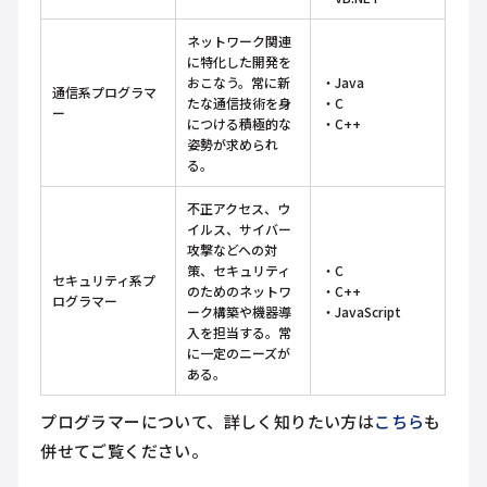
ネットワーク関連
に特化した開発を
おこなう。常に新
・Java
通信系プログラマ
たな通信技術を身
・C
ー
につける積極的な
・C++
姿勢が求められ
る。
不正アクセス、ウ
イルス、サイバー
攻撃などへの対
策、セキュリティ
・C
セキュリティ系プ
のためのネットワ
・C++
ログラマー
ーク構築や機器導
・JavaScript
入を担当する。常
に一定のニーズが
ある。
プログラマーについて、詳しく知りたい方は
こちら
も
併せてご覧ください。