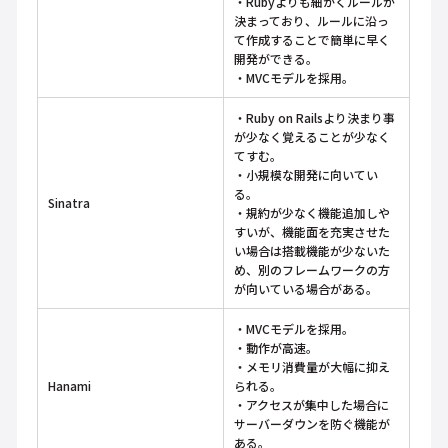
・Rubyよりも細かくルールが
決まっており、ルールに沿っ
て作成することで簡単に早く
開発ができる。
・MVCモデルを採用。
・Ruby on Railsより決まり事
が少なく覚えることが少なく
てすむ。
・小規模な開発に向いてい
る。
Sinatra
・規約が少なく機能追加しや
すいが、機能面を充実させた
い場合は搭載機能が少ないた
め、別のフレームワークの方
が向いている場合がある。
・MVCモデルを採用。
・動作が高速。
・メモリ消費量が大幅に抑え
Hanami
られる。
・アクセスが集中した場合に
サーバーダウンを防ぐ機能が
ある。