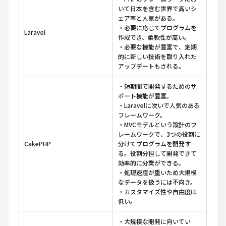
いて日本を含む世界で高いシ
ェア率と人気がある。
・必要に応じてプログラムを
Laravel
作成でき、柔軟性が高い。
・必要な機能が豊富で、定期
的に新しい技術を取り入れた
アップデートもされる。
・短期間で開発するためのサ
ポート機能が豊富。
・Laravelに次いで人気のある
フレームワーク。
・MVCモデルという設計のフ
レームワークで、3つの役割に
CakePHP
分けてプログラムを開発す
る。役割分担して開発できて
効率的に分業ができる。
・処理速度が重いため大規模
なデータを扱うには不向き。
・カスタマイズ性や自由度は
低い。
・大規模な開発に向いてい