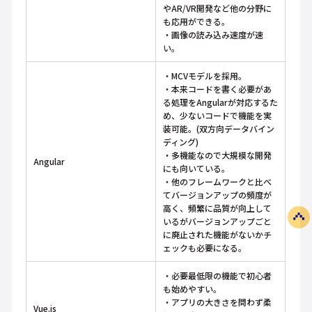
やAR/VR開発など他の分野に
も応用ができる。
・画像の読み込み速度が速
い。
・MCVモデルを採用。
・本来コードを書く必要があ
る処理をAngularが対応するた
め、少ないコードで機能を実
装可能。(双方向データバイン
ディング)
・多機能なので大規模な開発
Angular
にも向いている。
・他のフレームワークと比べ
てバージョンアップの頻度が
高く、頻繁に品質が向上して
いるがバージョンアップごと
に廃止された機能がないかチ
ェックも必要になる。
・必要最低限の機能で初心者
も始めやすい。
・アプリの大きさを問わず柔
Vue.js