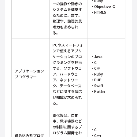
・Ruby
ーの操作や動きの
・Objective-C
システムを構築す
・HTML5
るために、数学、
物理学、論理的思
考力も求められ
る。
PCやスマートフォ
ンで使えるアプリ
ケーションのプロ
・Java
グラミングを担当
・C
する。ソフトウェ
・C＃
アプリケーション
ア、ハードウェ
・Ruby
プログラマー
ア、ネットワー
・PHP
ク、データベース
・Swift
などに関する幅広
・Kotlin
い知識が求められ
る。
電化製品、自動
車、電子機器など
の制御に関するプ
・C
ログラム開発をお
組み込み系プログ
・C++