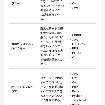
こなう。IoT(モノ
ラマー
・C＃
のインターネット)
・Java
の普及に伴いニー
ズが高まってい
る。
膨大なデータを適
切かつ安全に取り
・COBOL
扱う。他のコンピ
・Java
ューターと互換性
汎用系システムプ
・FORTRAN
のないメインフレ
ログラマー
・RPG
ームと呼ばれる大
・PL/SQL
型コンピューター
・C
で情報処理をおこ
なう。
・Java
ネットワーク内の
・C＃
すべてのコンピュ
・C+
オープン系プログ
ーターが必要な情
・PHP
ラマー
報へアクセスでき
・Ruby
るオープンなシス
・Python
テムを構築する。
・JavaScript
・VB.NET