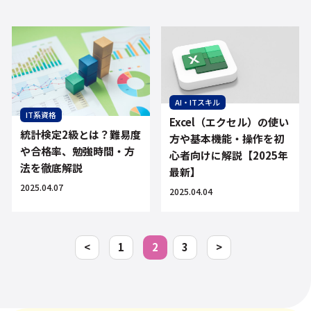
AI・ITスキル
IT系資格
Excel（エクセル）の使い
統計検定2級とは？難易度
方や基本機能・操作を初
や合格率、勉強時間・方
心者向けに解説【2025年
法を徹底解説
最新】
2025.04.07
2025.04.04
<
1
2
3
>