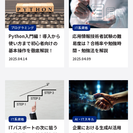
IT系資格
プログラミング
応用情報技術者試験の難
Python入門編！導入から
易度は？合格率や勉強時
使い方まで初心者向けの
間・勉強法を解説
基本操作を徹底解説！
2025.04.09
2025.04.14
AI・ITスキル
IT系資格
企業における生成AI活用
ITパスポートの次に狙う