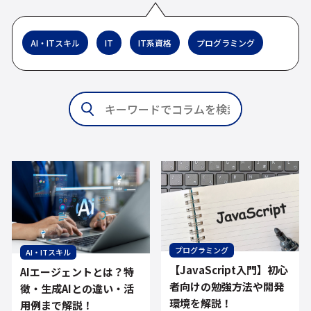
AI・ITスキル
IT
IT系資格
プログラミング
プログラミング
AI・ITスキル
【JavaScript入門】初心
AIエージェントとは？特
者向けの勉強方法や開発
徴・生成AIとの違い・活
環境を解説！
用例まで解説！