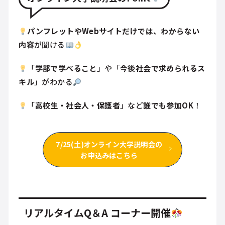
パンフレットやWebサイトだけでは、わからない
内容
が聞ける
「
学部で学べること
」や「
今後社会で求められるス
キル
」がわかる
「
高校生・社会人・保護者
」など
誰でも参加OK
！
7/25(土)オンライン大学説明会の
お申込みはこちら
リアルタイムQ＆A コーナー開催