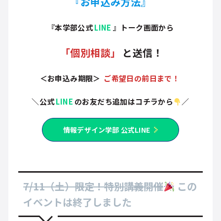
『お申込み方法』
『本学部公式
LINE
』トーク画面から
「個別相談」
と送信！
＜お申込み期限＞
ご希望日の前日まで！
＼公式
LINE
のお友だち追加はコチラから
／
情報デザイン学部 公式LINE
7/11（土）限定！特別講義開催
この
イベントは終了しました