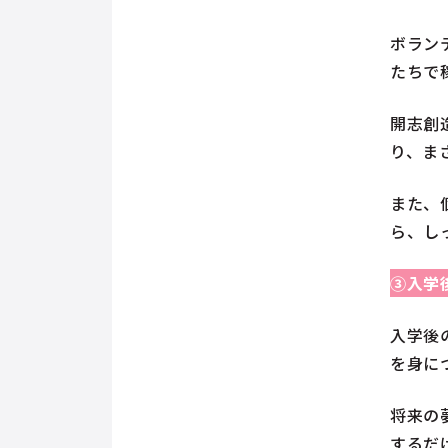
ボラン
たちで
開志創
り、ま
また、
ら、し
③入学
入学後
を身に
将来の
するだ