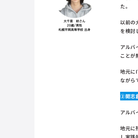
た。
以前の
を検討
アルバ
ことが
地元に
ながら
②開志
アルバ
地元に
し実践