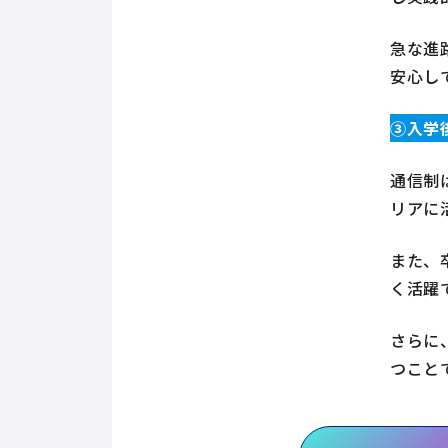
急な進
安心し
③入学
通信制
リアに
また、
く活躍
さらに
つこと