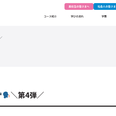
高校生の皆さまへ
社会人の皆さま
コース紹介
学びの流れ
学費
／
＼第4弾／