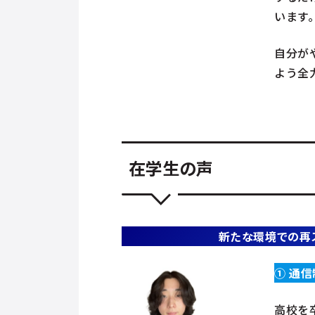
います
自分が
よう全
在学生の声
新たな環境での再
①
通信
高校を