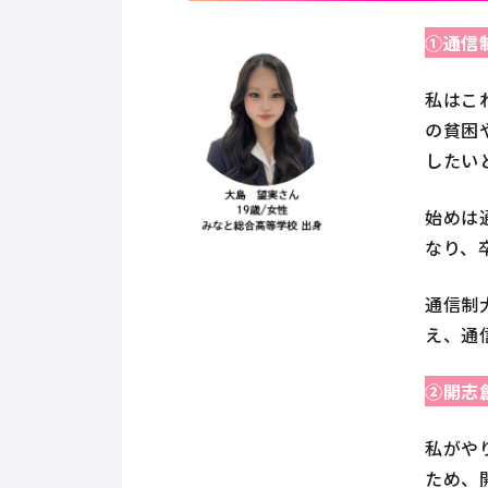
①通信
私はこ
の貧困
したい
始めは
なり、
通信制
え、通
②開志
私がや
ため、