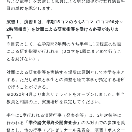
および後半）を受講して教員による研究指導が行われ演習科
目の単位を認定します。
演習Ⅰ、演習Ⅱは、半期15コマのうち3コマ（1コマ90分～
2時間相当）を対面による研究指導を受ける必要がありま
す。
※目安として、在学期間2年間のうち半年に1回程度の対面
による研究指導が行われる（3コマを1回にまとめて行うこ
とを妨げない）。
対面による研究指導を実施する場所は原則として本学を主と
する。ただし教員と学生との調整を経て本学が指定する場所
で行うことができる。
※2022年4月より東京サテライトをオープンしました。担当
教員と相談の上、実施場所を決定してください。
半年に1度行われる演習行事（発表会等）は、2年次後半に
行われる
「学位論文最終公開審査会」
のみ対面での参加を義
務とし、他の行事（プレゼミナール発表会、演習Ⅰポスター