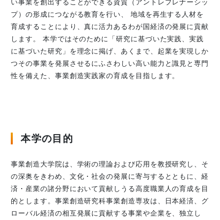
い事業を創出することができる資質（アントレプレナーシッ
プ）の形成につながる教育を行い、 地域を再生する人材を
育成することにより、真に活力あるわが国経済の発展に貢献
します。 本学ではそのために「研究に基づいた実践、実践
に基づいた研究」を理念に掲げ、あくまで、起業を実現しか
つその事業を発展させるにふさわしい高い能力と識見と専門
性を備えた、事業創造実践家の育成を目指します。
本学の目的
事業創造大学院は、学術の理論および応用を教授研究し、そ
の深奥をきわめ、文化・社会の発展に寄与するとともに、経
済・産業の諸分野において貢献しうる高度職業人の育成を目
的とします。事業創造研究科事業創造専攻は、日本経済、グ
ローバル経済の相互発展に貢献する事業や企業を、独立し