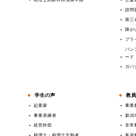
諮問
第三
障が
プラ
パン
ード
ガバ
学生の声
教
起業家
事業
事業承継者
新潟
経営幹部
非常
税理士・税理士志願者
客員