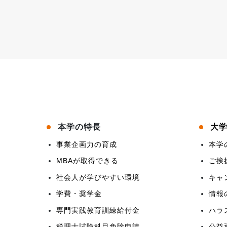
本学の特長
大
事業企画力の育成
本学
MBAが取得できる
ご挨
社会人が学びやすい環境
キャ
学費・奨学金
情報
専門実践教育訓練給付金
ハラ
税理士試験科目免除申請
公益