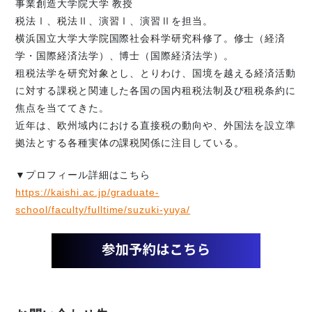
事業創造大学院大学 教授
税法Ⅰ、税法Ⅱ、演習Ⅰ、演習Ⅱを担当。
横浜国立大学大学院国際社会科学研究科修了。修士（経済
学・国際経済法学）、博士（国際経済法学）。
租税法学を研究対象とし、とりわけ、国境を越える経済活動
に対する課税と関連した各国の国内租税法制及び租税条約に
焦点を当ててきた。
近年は、欧州域内における直接税の動向や、外国法を設立準
拠法とする各種実体の課税関係に注目している。
▼プロフィール詳細はこちら
https://kaishi.ac.jp/graduate-
school/faculty/fulltime/suzuki-yuya/