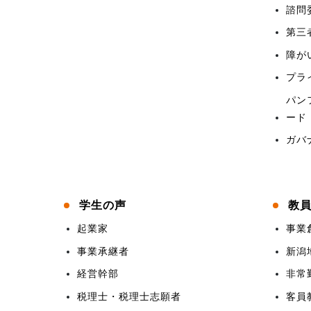
諮問
第三
障が
プラ
パン
ード
ガバ
学生の声
教
起業家
事業
事業承継者
新潟
経営幹部
非常
税理士・税理士志願者
客員