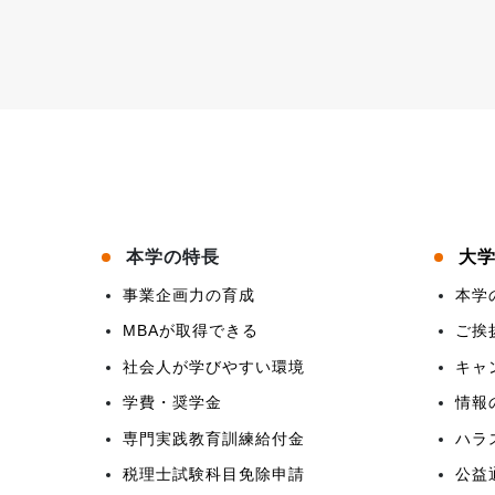
本学の特長
大
事業企画力の育成
本学
MBAが取得できる
ご挨
社会人が学びやすい環境
キャ
学費・奨学金
情報
専門実践教育訓練給付金
ハラ
税理士試験科目免除申請
公益